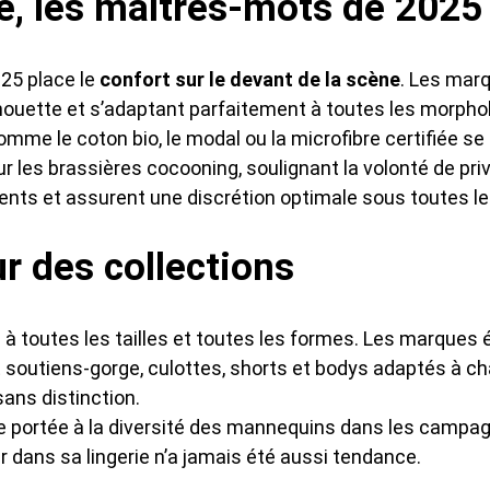
re, les maîtres-mots de 2025
025 place le
confort sur le devant de la scène
. Les marq
houette et s’adaptant parfaitement à toutes les morpho
mme le coton bio, le modal ou la microfibre certifiée s
les brassières cocooning, soulignant la volonté de privil
ments et assurent une discrétion optimale sous toutes l
ur des collections
re à toutes les tailles et toutes les formes. Les marques
 soutiens-gorge, culottes, shorts et bodys adaptés à c
ans distinction.
re portée à la diversité des mannequins dans les campa
er dans sa lingerie n’a jamais été aussi tendance.