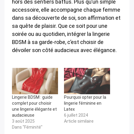
hors des sentiers battus. Plus qu’un simple
accessoire, elle accompagne chaque femme
dans sa découverte de soi, son affirmation et
sa quête de plaisir. Que ce soit pour une
soirée ou au quotidien, intégrer la lingerie
BDSM à sa garde-robe, c’est choisir de
dévoiler son côté audacieux avec élégance.
Lingerie BDSM : guide
Pourquoi opter pour la
complet pour choisir
lingerie féminine en
une lingerie élégante et
Latex
audacieuse
6 juillet 2024
3 août 2025
Article similaire
Dans "Féminité"