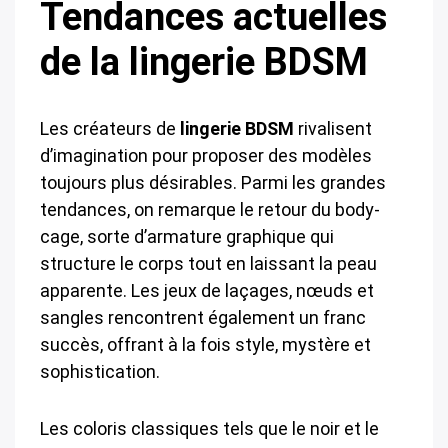
Tendances actuelles
de la lingerie BDSM
Les créateurs de
lingerie
BDSM
rivalisent
d’imagination pour proposer des modèles
toujours plus désirables. Parmi les grandes
tendances, on remarque le retour du body-
cage, sorte d’armature graphique qui
structure le corps tout en laissant la peau
apparente. Les jeux de laçages, nœuds et
sangles rencontrent également un franc
succès, offrant à la fois style, mystère et
sophistication.
Les coloris classiques tels que le noir et le