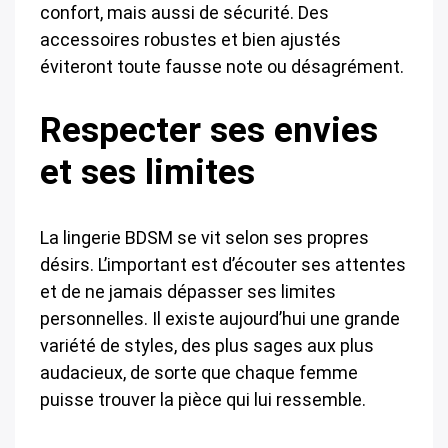
confort, mais aussi de sécurité. Des
accessoires robustes et bien ajustés
éviteront toute fausse note ou désagrément.
Respecter ses envies
et ses limites
La lingerie BDSM se vit selon ses propres
désirs. L’important est d’écouter ses attentes
et de ne jamais dépasser ses limites
personnelles. Il existe aujourd’hui une grande
variété de styles, des plus sages aux plus
audacieux, de sorte que chaque femme
puisse trouver la pièce qui lui ressemble.