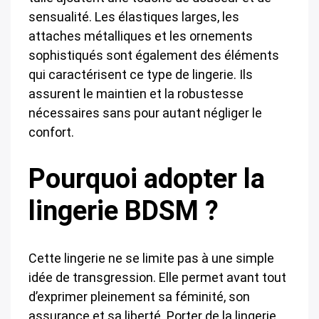
sensualité. Les élastiques larges, les
attaches métalliques et les ornements
sophistiqués sont également des éléments
qui caractérisent ce type de lingerie. Ils
assurent le maintien et la robustesse
nécessaires sans pour autant négliger le
confort.
Pourquoi adopter la
lingerie BDSM ?
Cette lingerie ne se limite pas à une simple
idée de transgression. Elle permet avant tout
d’exprimer pleinement sa féminité, son
assurance et sa liberté. Porter de la lingerie