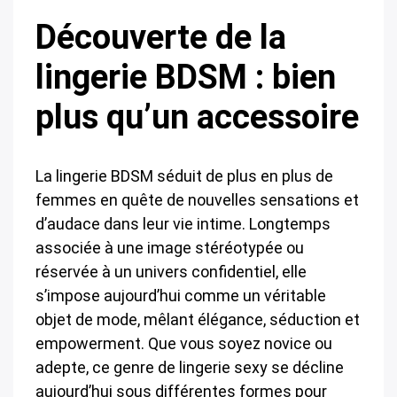
Découverte de la
lingerie BDSM : bien
plus qu’un accessoire
La lingerie BDSM séduit de plus en plus de
femmes en quête de nouvelles sensations et
d’audace dans leur vie intime. Longtemps
associée à une image stéréotypée ou
réservée à un univers confidentiel, elle
s’impose aujourd’hui comme un véritable
objet de mode, mêlant élégance, séduction et
empowerment. Que vous soyez novice ou
adepte, ce genre de lingerie sexy se décline
aujourd’hui sous différentes formes pour