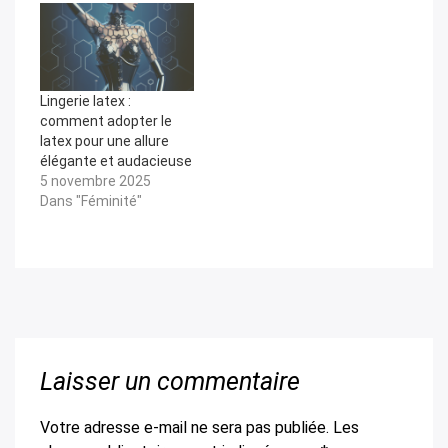
Lingerie latex :
comment adopter le
latex pour une allure
élégante et audacieuse
5 novembre 2025
Dans "Féminité"
Laisser un commentaire
Votre adresse e-mail ne sera pas publiée.
Les