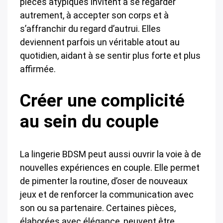
pièces atypiques invitent à se regarder
autrement, à accepter son corps et à
s’affranchir du regard d’autrui. Elles
deviennent parfois un véritable atout au
quotidien, aidant à se sentir plus forte et plus
affirmée.
Créer une complicité
au sein du couple
La lingerie BDSM peut aussi ouvrir la voie à de
nouvelles expériences en couple. Elle permet
de pimenter la routine, d’oser de nouveaux
jeux et de renforcer la communication avec
son ou sa partenaire. Certaines pièces,
élaborées avec élégance, peuvent être