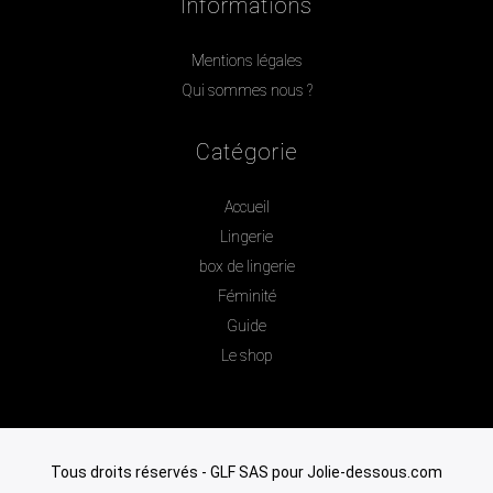
Informations
Mentions légales
Qui sommes nous ?
Catégorie
Accueil
Lingerie
box de lingerie
Féminité
Guide
Le shop
Tous droits réservés - GLF SAS pour Jolie-dessous.com