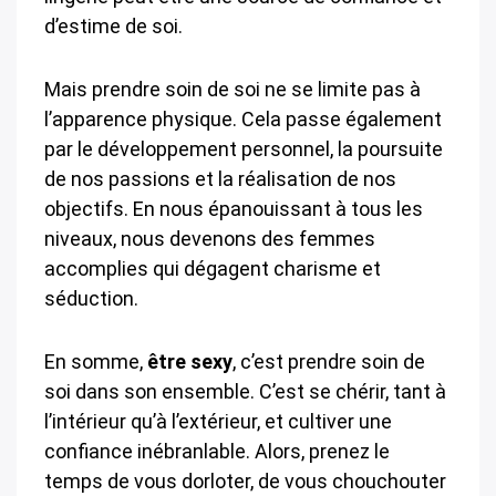
d’estime de soi.
Mais prendre soin de soi ne se limite pas à
l’apparence physique. Cela passe également
par le développement personnel, la poursuite
de nos passions et la réalisation de nos
objectifs. En nous épanouissant à tous les
niveaux, nous devenons des femmes
accomplies qui dégagent charisme et
séduction.
En somme,
être sexy
, c’est prendre soin de
soi dans son ensemble. C’est se chérir, tant à
l’intérieur qu’à l’extérieur, et cultiver une
confiance inébranlable. Alors, prenez le
temps de vous dorloter, de vous chouchouter