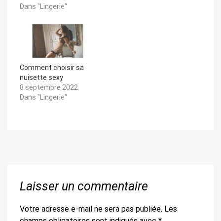
Dans "Lingerie"
Comment choisir sa
nuisette sexy
8 septembre 2022
Dans "Lingerie"
Laisser un commentaire
Votre adresse e-mail ne sera pas publiée.
Les
champs obligatoires sont indiqués avec
*