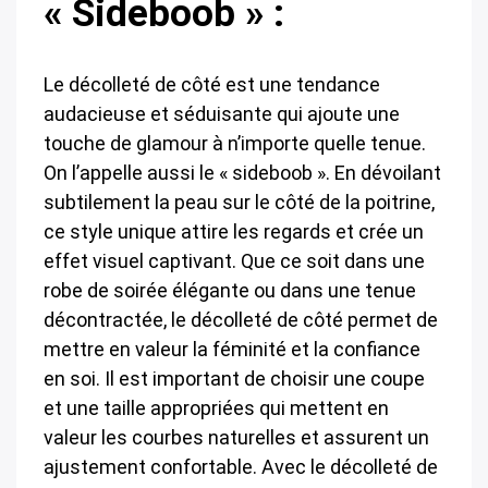
« Sideboob » :
Le décolleté de côté est une tendance
audacieuse et séduisante qui ajoute une
touche de glamour à n’importe quelle tenue.
On l’appelle aussi le « sideboob ». En dévoilant
subtilement la peau sur le côté de la poitrine,
ce style unique attire les regards et crée un
effet visuel captivant. Que ce soit dans une
robe de soirée élégante ou dans une tenue
décontractée, le décolleté de côté permet de
mettre en valeur la féminité et la confiance
en soi. Il est important de choisir une coupe
et une taille appropriées qui mettent en
valeur les courbes naturelles et assurent un
ajustement confortable. Avec le décolleté de