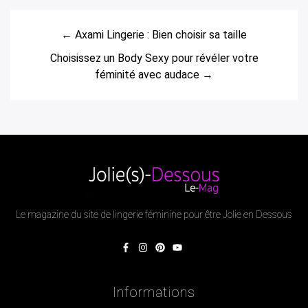
← Axami Lingerie : Bien choisir sa taille
Choisissez un Body Sexy pour révéler votre
féminité avec audace →
Le magazine du site de lingerie féminine pour être Jolie en Dessous
Informations