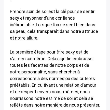
Prendre soin de soi est la clé pour se sentir
sexy et rayonner d’une confiance
inébranlable. Lorsque l’on se sent bien dans
sa peau, cela transparaît dans notre attitude
et notre allure.
La première étape pour être sexy est de
s’aimer soi-même. Cela signifie embrasser
toutes les facettes de notre corps et de
notre personnalité, sans chercher à
correspondre à des normes ou des critères
préétablis. En cultivant une relation d’amour
et de respect envers nous-mêmes, nous
nourrissons notre estime de soi et cela se
reflète dans notre manière de nous présenter.