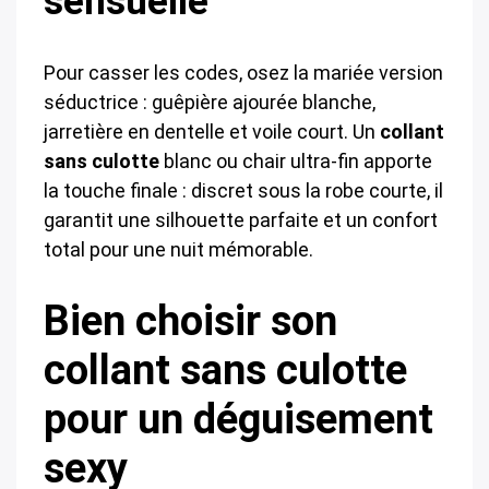
sensuelle
Pour casser les codes, osez la mariée version
séductrice : guêpière ajourée blanche,
jarretière en dentelle et voile court. Un
collant
sans culotte
blanc ou chair ultra-fin apporte
la touche finale : discret sous la robe courte, il
garantit une silhouette parfaite et un confort
total pour une nuit mémorable.
Bien choisir son
collant sans culotte
pour un déguisement
sexy