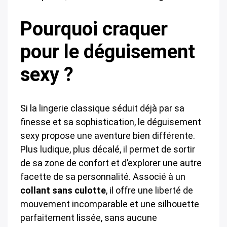
Pourquoi craquer
pour le déguisement
sexy ?
Si la lingerie classique séduit déjà par sa
finesse et sa sophistication, le déguisement
sexy propose une aventure bien différente.
Plus ludique, plus décalé, il permet de sortir
de sa zone de confort et d’explorer une autre
facette de sa personnalité. Associé à un
collant sans culotte
, il offre une liberté de
mouvement incomparable et une silhouette
parfaitement lissée, sans aucune