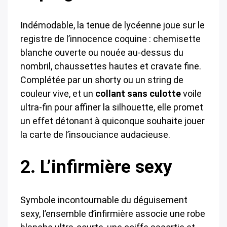
Indémodable, la tenue de lycéenne joue sur le
registre de l’innocence coquine : chemisette
blanche ouverte ou nouée au-dessus du
nombril, chaussettes hautes et cravate fine.
Complétée par un shorty ou un string de
couleur vive, et un
collant sans culotte
voile
ultra-fin pour affiner la silhouette, elle promet
un effet détonant à quiconque souhaite jouer
la carte de l’insouciance audacieuse.
2. L’infirmière sexy
Symbole incontournable du déguisement
sexy, l’ensemble d’infirmière associe une robe