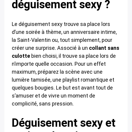
déguisement sexy ?
Le déguisement sexy trouve sa place lors
d’une soirée à thème, un anniversaire intime,
la Saint-Valentin ou, tout simplement, pour
créer une surprise. Associé à un
collant sans
culotte
bien choisi, il trouve sa place lors de
n’importe quelle occasion. Pour un effet
maximum, préparez la scène avec une
lumière tamisée, une playlist romantique et
quelques bougies. Le but est avant tout de
s’amuser et de vivre un moment de
complicité, sans pression.
Déguisement sexy et