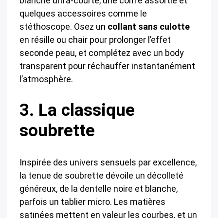
blanche ultra-courte, une coiffe assortie et
quelques accessoires comme le
stéthoscope. Osez un
collant sans culotte
en résille ou chair pour prolonger l’effet
seconde peau, et complétez avec un body
transparent pour réchauffer instantanément
l’atmosphère.
3. La classique
soubrette
Inspirée des univers sensuels par excellence,
la tenue de soubrette dévoile un décolleté
généreux, de la dentelle noire et blanche,
parfois un tablier micro. Les matières
satinées mettent en valeur les courbes, et un