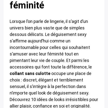
féminité
Lorsque l’on parle de lingerie, il s’agit d’un
univers bien plus vaste que de simples
dessous délicats. Le déguisement sexy
s’affirme aujourd’hui comme un
incontournable pour celles qui souhaitent
s’amuser avec leur féminité tout en
pimentant leur vie de couple. Et parmi les
accessoires qui font toute la différence, le
collant sans culotte
occupe une place de
choix : discret, élégant et terriblement
sensuel, il s’intègre à la perfection dans
n’importe quel look de déguisement sexy.
Découvrez 10 idées de looks irrésistibles pour
allier plaisir, confiance en soi et originalité.